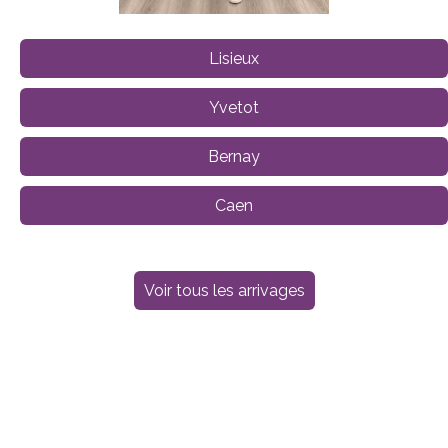
Lisieux
Yvetot
Bernay
Caen
Voir tous les arrivages