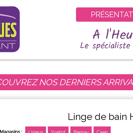
PRÉSENTAT
A l'He
Le spécialist
OUVREZ NOS DERNIERS ARRIV
Linge de bai
Magasins :
Lisieux
Yvetot
Bernay
Caen