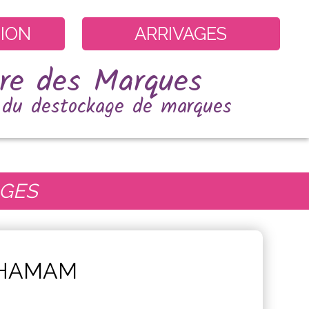
ION
ARRIVAGES
ure des Marques
e du destockage de marques
AGES
n HAMAM